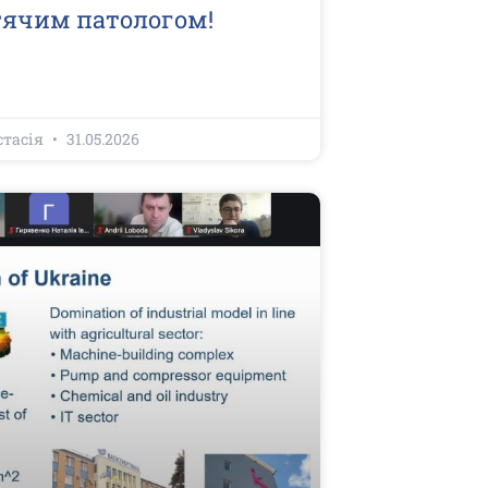
ячим патологом!
стасія
31.05.2026