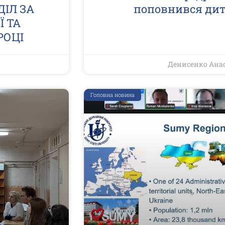
ІЛ ЗА
поповнився дит
 ТА
РОЦІ
Денисенко Ана
Головна новина