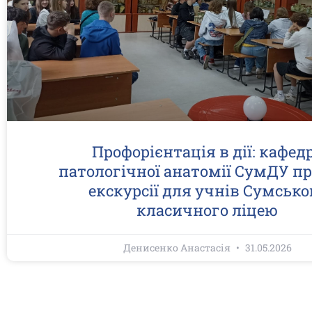
Профорієнтація в дії: кафед
патологічної анатомії СумДУ п
екскурсії для учнів Сумсько
класичного ліцею
Денисенко Анастасія
31.05.2026