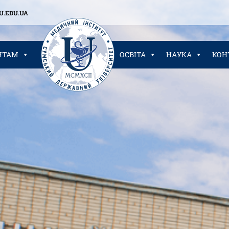
.EDU.UA
НТАМ
ОСВІТА
НАУКА
КОН