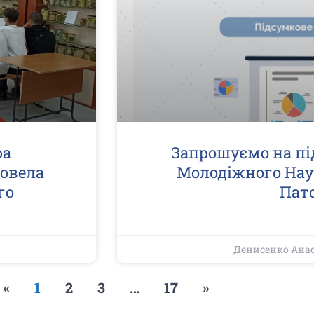
ра
Запрошуємо на пі
ровела
Молодіжного Нау
го
Пато
Денисенко Ана
«
1
2
3
…
17
»