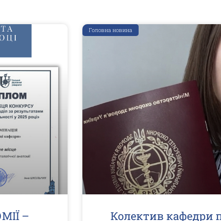
Головна новина
МІЇ –
Колектив кафедри п