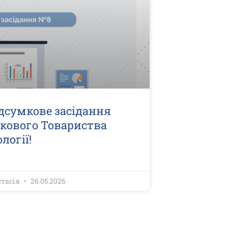
дсумкове засідання
кового Товариства
логії!
стасія
26.05.2026