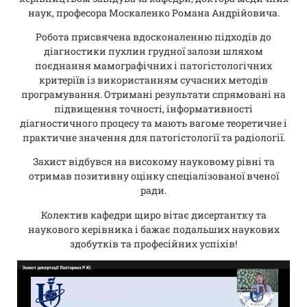
наук, професора Москаленко Романа Андрійовича.
Робота присвячена вдосконаленню підходів до
діагностики пухлин грудної залози шляхом
поєднання мамографічних і патогістологічних
критеріїв із використанням сучасних методів
програмування. Отримані результати спрямовані на
підвищення точності, інформативності
діагностичного процесу та мають вагоме теоретичне і
практичне значення для патогістології та радіології.
Захист відбувся на високому науковому рівні та
отримав позитивну оцінку спеціалізованої вченої
ради.
Колектив кафедри щиро вітає дисертантку та
наукового керівника і бажає подальших наукових
здобутків та професійних успіхів!