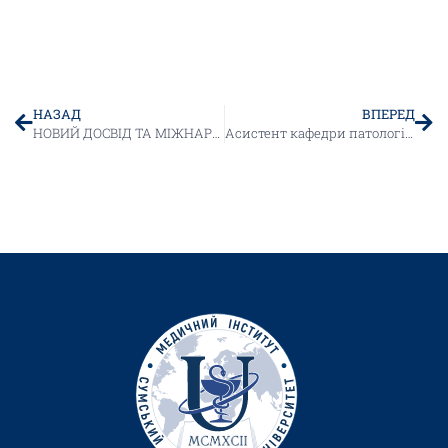
НАЗАД
ВПЕРЕД
НОВИЙ ДОСВІД ТА МІЖНАРОДНА ВАЛІДАЦІЯ СТАРТАПУ PATHOBOOKING НА MELVILLE SIKORSKY CHALLENGE
Асистент кафедри патологічної анатомії Анастасія Денисенко відзначена грамотою Сумської ОДА